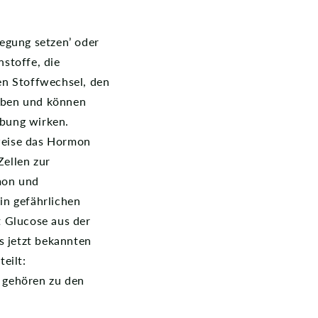
egung setzen’ oder
nstoffe, die
en Stoffwechsel, den
geben und können
ebung wirken.
sweise das Hormon
Zellen zur
mon und
in gefährlichen
t Glucose aus der
s jetzt bekannten
eilt:
 gehören zu den