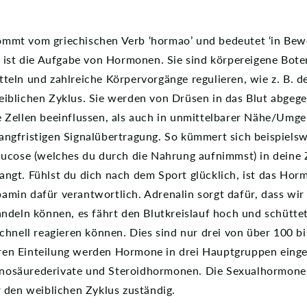
mmt vom griechischen Verb ‘hormao’ und bedeutet ‘in Bew
s ist die Aufgabe von Hormonen. Sie sind körpereigene Bote
teln und zahlreiche Körpervorgänge regulieren, wie z. B. d
eiblichen Zyklus. Sie werden von Drüsen in das Blut abge
 Zellen beeinflussen, als auch in unmittelbarer Nähe/Umg
angfristigen Signalübertragung. So kümmert sich beispiel
lucose (welches du durch die Nahrung aufnimmst) in deine 
ngt. Fühlst du dich nach dem Sport glücklich, ist das Hor
min dafür verantwortlich. Adrenalin sorgt dafür, dass wir 
andeln können, es fährt den Blutkreislauf hoch und schütte
schnell reagieren können. Dies sind nur drei von über 100 bi
en Einteilung werden Hormone in drei Hauptgruppen einget
nosäurederivate und Steroidhormonen. Die Sexualhormone
r den weiblichen Zyklus zuständig.