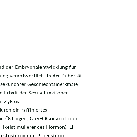
d der Embryonalentwicklung für
ung verantwortlich. In der Pubertät
g sekundärer Geschlechtsmerkmale
n Erhalt der Sexualfunktionen -
n Zyklus.
urch ein raffiniertes
e Östrogen, GnRH (Gonadotropin
llikelstimulierendes Hormon), LH
 Testosteron und Progesteron