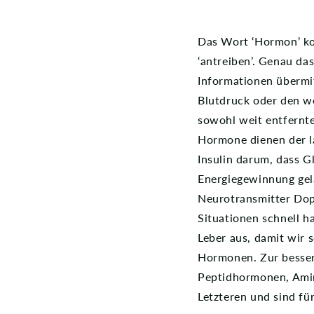
Das Wort ‘Hormon’ ko
‘antreiben’. Genau da
Informationen übermit
Blutdruck oder den w
sowohl weit entfernte
Hormone dienen der l
Insulin darum, dass G
Energiegewinnung gela
Neurotransmitter Dopa
Situationen schnell h
Leber aus, damit wir 
Hormonen. Zur besser
Peptidhormonen, Ami
Letzteren und sind fü