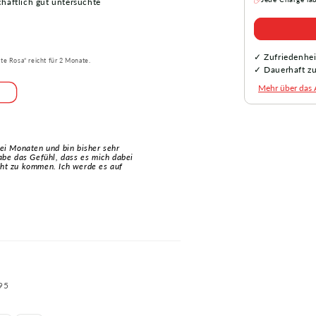
haftlich gut untersuchte
✓ Zufriedenhei
nte Rosa“ reicht für 2 Monate.
✓ Dauerhaft zu
Mehr über das
wei Monaten und bin bisher sehr
habe das Gefühl, dass es mich dabei
cht zu kommen. Ich werde es auf
95