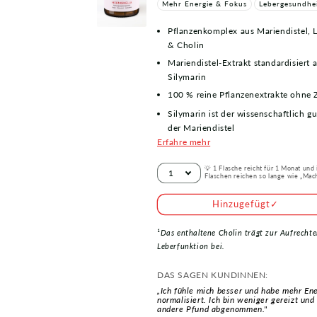
Mehr Energie & Fokus
Lebergesundhei
Pflanzenkomplex aus Mariendistel,
& Cholin
Mariendistel-Extrakt standardisiert
Silymarin
100 % reine Pflanzenextrakte ohne Z
Silymarin ist der wissenschaftlich 
der Mariendistel
Erfahre mehr
💡 1 Flasche reicht für 1 Monat und
Flaschen reichen so lange wie „Mach
Hinzugefügt
✓
¹Das enthaltene Cholin trägt zur Aufrecht
Leberfunktion bei.
DAS SAGEN KUNDINNEN:
„Ich fühle mich besser und habe mehr En
normalisiert. Ich bin weniger gereizt un
andere Pfund abgenommen."