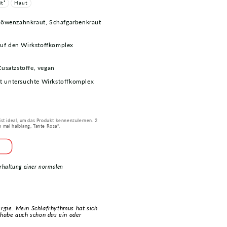
t¹
Haut
 Löwenzahnkraut, Schafgarbenkraut
 auf den Wirkstoffkomplex
usatzstoffe, vegan
gut untersuchte Wirkstoffkomplex
 ist ideal, um das Produkt kennenzulernen. 2
 mal halblang, Tante Rosa“.
erhaltung einer normalen
ergie. Mein Schlafrhythmus hat sich
d habe auch schon das ein oder