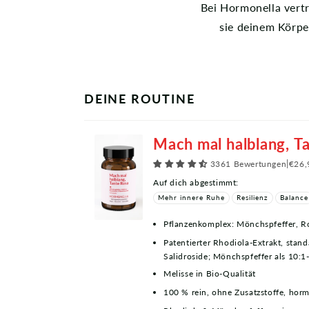
p
Bei Hormonella vert
sie deinem Körpe
b
a
r
DEINE ROUTINE
e
r
Mach mal halblang, T
I
3361 Bewertungen
|
€26,
Auf dich abgestimmt:
n
Mehr innere Ruhe
Resilienz
Balance
h
Pflanzenkomplex: Mönchspfeffer, R
a
Patentierter Rhodiola-Extrakt, stan
Salidroside; Mönchspfeffer als 10:1
l
Melisse in Bio-Qualität
t
100 % rein, ohne Zusatzstoffe, horm