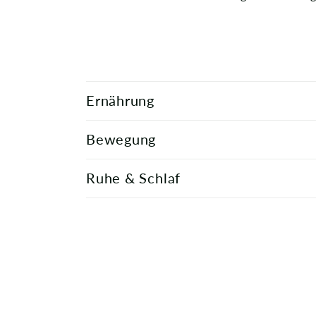
E
Ernährung
i
Bewegung
n
k
Ruhe & Schlaf
l
a
p
p
b