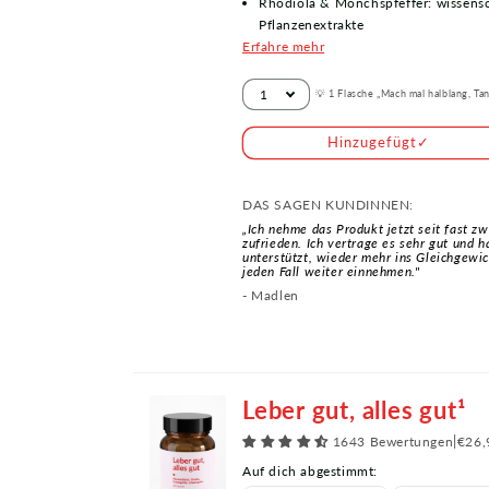
Rhodiola & Mönchspfeffer: wissensc
Pflanzenextrakte
Erfahre mehr
💡 1 Flasche „Mach mal halblang, Ta
Hinzugefügt
✓
DAS SAGEN KUNDINNEN:
„Ich nehme das Produkt jetzt seit fast z
zufrieden. Ich vertrage es sehr gut und 
unterstützt, wieder mehr ins Gleichgewi
jeden Fall weiter einnehmen."
- Madlen
Leber gut, alles gut¹
1643 Bewertungen
|
€26,
Auf dich abgestimmt: