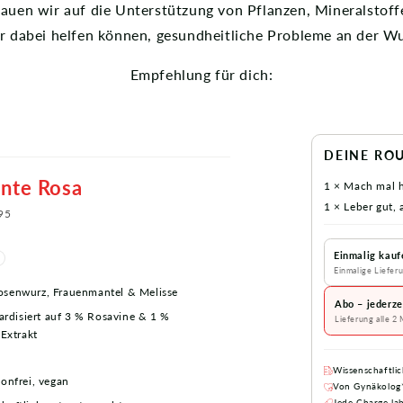
rauen wir auf die Unterstützung von Pflanzen, Mineralstoff
r dabei helfen können, gesundheitliche Probleme an der W
Empfehlung für dich:
DEINE RO
ante Rosa
1 × Mach mal h
1 × Leber gut, a
95
Einmalig kauf
Einmalige Liefer
osenwurz, Frauenmantel & Melisse
Abo – jederze
dardisiert auf 3 % Rosavine & 1 %
Lieferung alle 2
-Extrakt
Wissenschaftlic
onfrei, vegan
Von Gynäkolog
Jede Charge la