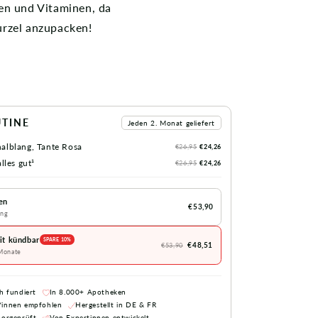
en und Vitaminen, da
urzel anzupacken!
UTINE
Jeden 2. Monat geliefert
alblang, Tante Rosa
€26,95
€24,26
lles gut¹
€26,95
€24,26
en
€53,90
ung
it kündbar
SPARE 10%
€48,51
€53,90
 Monate
h fundiert
In 8.000+ Apotheken
*innen empfohlen
Hergestellt in DE & FR
borgeprüft
Von Expertinnen entwickelt