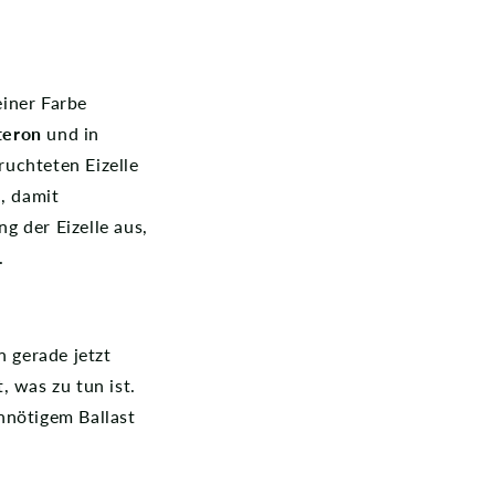
einer Farbe
teron
und in
ruchteten Eizelle
h, damit
g der Eizelle aus,
t.
n gerade jetzt
, was zu tun ist.
nnötigem Ballast