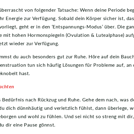
 überrascht von folgender Tatsache: Wenn deine Periode beg
 Energie zur Verfügung. Sobald dein Körper sicher ist, das
orliegt, geht er in den ‘Entspannungs-Modus’ über. Die gan
e mit hohen Hormonspiegeln (Ovulation & Lutealphase) au
jetzt wieder zur Verfügung.
ommst du auch besonders gut zur Ruhe. Höre auf dein Bauc
nstruation tun sich häufig Lösungen für Probleme auf, an 
knobelt hast.
 achten
as Bedürfnis nach Rückzug und Ruhe. Gehe dem nach, was d
du dich dünnhäutig und verletzlich fühlst, dann überlege,
eborgen und wohl zu fühlen. Und sei nicht so streng mit di
du dir eine Pause gönnst.