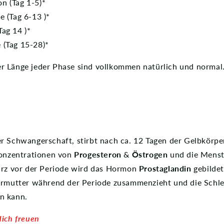
n (Tag 1-5)*
e (Tag 6-13 )*
Tag 14 )*
 (Tag 15-28)*
 Länge jeder Phase sind vollkommen natürlich und normal
r Schwangerschaft, stirbt nach ca. 12 Tagen der Gelbkörpe
Konzentrationen von
Progesteron
&
Östrogen
und die Menst
urz vor der Periode wird das Hormon
Prostaglandin
gebildet
ärmutter während der Periode zusammenzieht und die Schl
n kann.
dich freuen