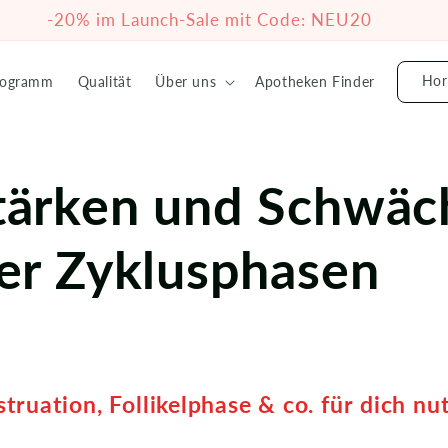
-20% im Launch-Sale mit Code: NEU20
Hor
rogramm
Qualität
Über uns
Apotheken Finder
tärken und Schwäc
ier Zyklusphasen
ruation, Follikelphase & co. für dich nu