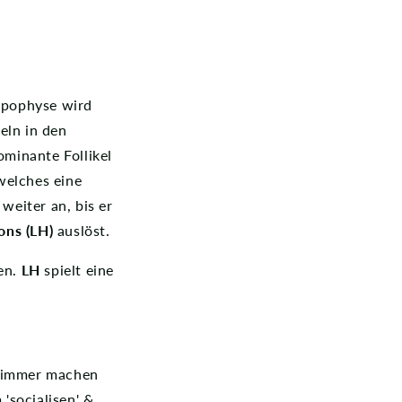
pophyse wird
eln in den
minante Follikel
 welches eine
 weiter an, bis er
ons (LH)
auslöst.
sen.
LH
spielt eine
n immer machen
 'socialisen' &