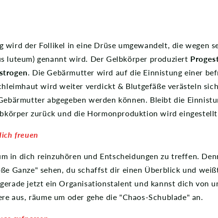
 wird der Follikel in eine Drüse umgewandelt, die wegen s
s luteum) genannt wird. Der Gelbkörper produziert
Proges
strogen
. Die Gebärmutter wird auf die Einnistung einer bef
chleimhaut wird weiter verdickt & Blutgefäße verästeln sic
 Gebärmutter abgegeben werden können. Bleibt die Einnistun
elbkörper zurück und die Hormonproduktion wird eingestell
dich freuen
, um in dich reinzuhören und Entscheidungen zu treffen. Den
ße Ganze" sehen, du schaffst dir einen Überblick und weißt
gerade jetzt ein Organisationstalent und kannst dich von u
iere aus, räume um oder gehe die "Chaos-Schublade" an.