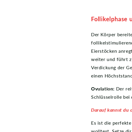
Follikelphase 
Der Körper bereite
follikelstimulier
Eierstöcken anreg
weiter und führt 
Verdickung der G
einen Höchststand
Ovulation:
Der reif
Schlüsselrolle bei
Darauf kannst du 
Es ist die perfek
wolltest. Setze di