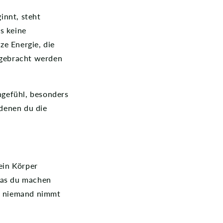
innt, steht
s keine
ze Energie, die
fgebracht werden
hgefühl, besonders
denen du die
ein Körper
 was du machen
r, niemand nimmt