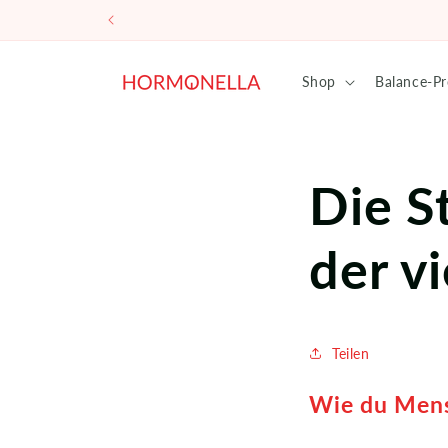
Direkt
zum
Inhalt
Shop
Balance-P
Die S
der v
Teilen
Wie du Menst