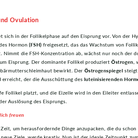
und Ovulation
t sich in der Follikelphase auf den Eisprung vor.
Von der Hy
endes Hormon
(FSH)
freigesetzt, das das Wachstum von Follik
t. Nimmt die FSH-Konzentration ab, wächst nur noch der do
zum Eisprung. Der dominante Follikel produziert
Östrogen
,
ebärmutterschleimhaut bewirkt. Der
Östrogenspiegel
steigt
 erreicht, der die Ausschüttung des
luteinisierenden Horm
e Follikel platzt, und die Eizelle wird in den Eileiter entlas
 der Auslösung des Eisprungs.
dich freuen
te Zeit, um herausfordernde Dinge anzupacken, die du scho
r neue Ziele, werde kreativ. Nun ist der ideale Zeitpunkt zum